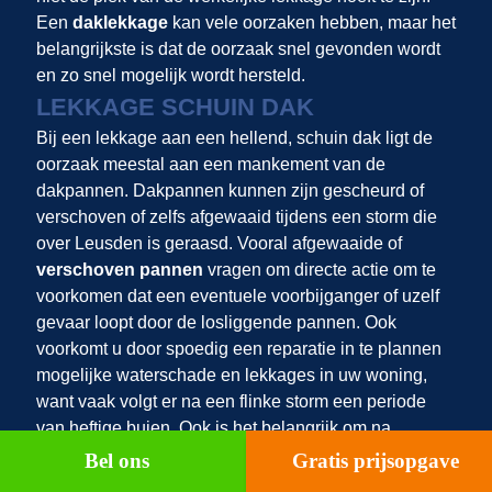
Een
daklekkage
kan vele oorzaken hebben, maar het
belangrijkste is dat de oorzaak snel gevonden wordt
en zo snel mogelijk wordt hersteld.
LEKKAGE SCHUIN DAK
Bij een lekkage aan een hellend, schuin dak ligt de
oorzaak meestal aan een mankement van de
dakpannen. Dakpannen kunnen zijn gescheurd of
verschoven of zelfs afgewaaid tijdens een storm die
over Leusden is geraasd. Vooral afgewaaide of
verschoven pannen
vragen om directe actie om te
voorkomen dat een eventuele voorbijganger of uzelf
gevaar loopt door de losliggende pannen. Ook
voorkomt u door spoedig een reparatie in te plannen
mogelijke waterschade en lekkages in uw woning,
want vaak volgt er na een flinke storm een periode
van heftige buien. Ook is het belangrijk om na
stormschade aan de dakpannen de rest van het dak
Bel ons
Gratis prijsopgave
ook te laten inspecteren door een dakspecialist. Het is